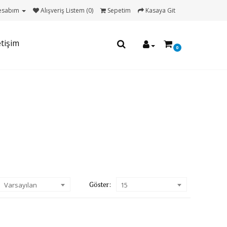
esabım
Alışveriş Listem (0)
Sepetim
Kasaya Git
etişim
0
Göster:
Varsayılan
15