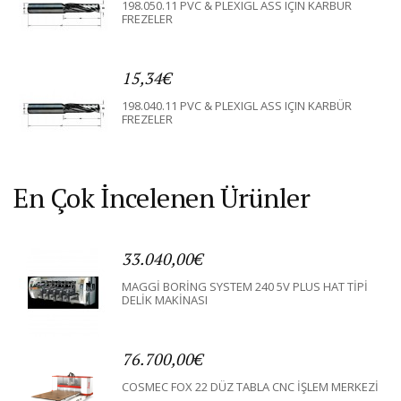
198.050.11 PVC & PLEXIGL ASS IÇIN KARBÜR
FREZELER
15,34€
198.040.11 PVC & PLEXIGL ASS IÇIN KARBÜR
FREZELER
En Çok İncelenen Ürünler
33.040,00€
MAGGİ BORİNG SYSTEM 240 5V PLUS HAT TİPİ
DELİK MAKİNASI
76.700,00€
COSMEC FOX 22 DÜZ TABLA CNC İŞLEM MERKEZİ