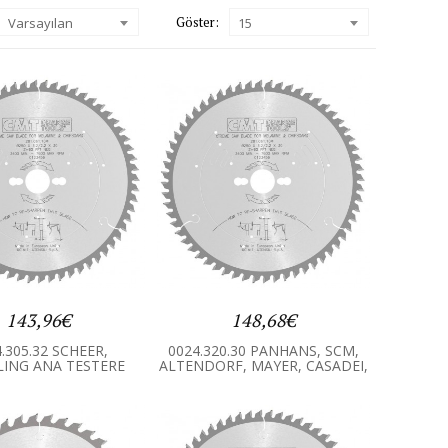
Göster:
Varsayılan
15
143,96€
148,68€
.305.32 SCHEER,
0024.320.30 PANHANS, SCM,
LING ANA TESTERE
ALTENDORF, MAYER, CASADEI,
HOLZHER ANA TESTERE