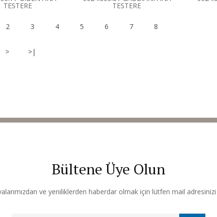
TESTERE
TESTERE
2
3
4
5
6
7
8
>
>|
Bültene Üye Olun
arımızdan ve yeniliklerden haberdar olmak için lütfen mail adresinizi b