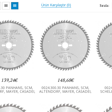
Ürün Karşılaştır (0)
Sırala:
139,24€
148,68€
0.30 PANHANS, SCM,
0024.300.30 PANHANS, SCM,
0024
F, MAYER, CASADEI,
ALTENDORF, MAYER, CASADEI,
SCHEL
ER ANA TESTERE
HOLZHER ANA TESTERE