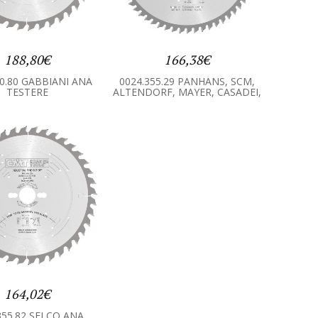
188,80€
166,38€
50.80 GABBIANI ANA
0024.355.29 PANHANS, SCM,
TESTERE
ALTENDORF, MAYER, CASADEI,
HOLZHER ANA TESTERE
164,02€
355.82 SELCO ANA