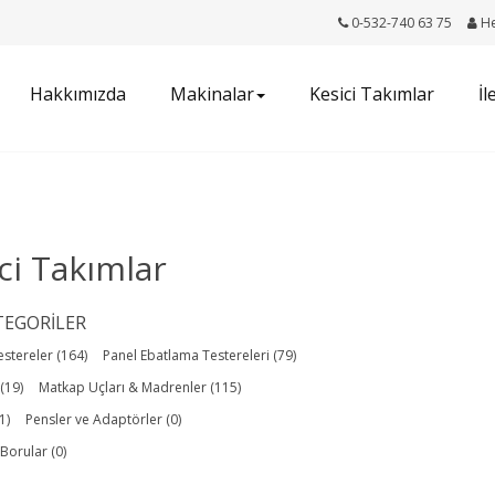
0-532-740 63 75
H
Hakkımızda
Makinalar
Kesici Takımlar
İl
ci Takımlar
TEGORILER
estereler (164)
Panel Ebatlama Testereleri (79)
(19)
Matkap Uçları & Madrenler (115)
1)
Pensler ve Adaptörler (0)
Borular (0)