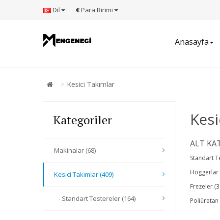
Dil
€
Para Birimi
Anasayfa
Kesici Takımlar
Kesi
Kategoriler
ALT KA
Makinalar (68)
Standart T
Hoggerlar 
Kesici Takımlar (409)
Frezeler (3
- Standart Testereler (164)
Poliüretan 