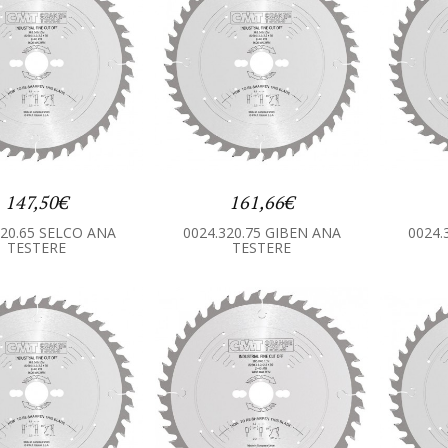
147,50€
161,66€
320.65 SELCO ANA
0024.320.75 GIBEN ANA
0024.
TESTERE
TESTERE