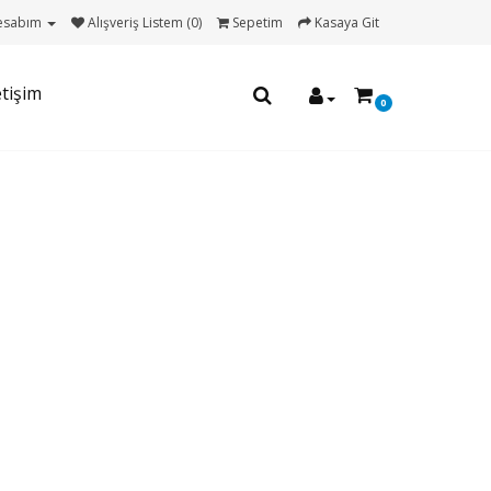
esabım
Alışveriş Listem (0)
Sepetim
Kasaya Git
etişim
0