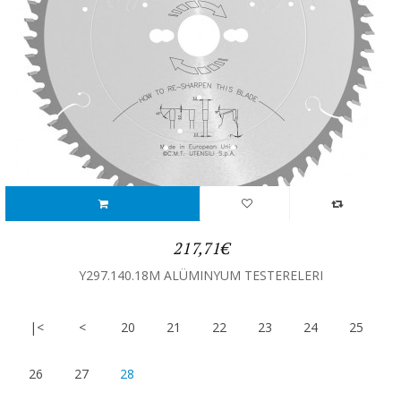
217,71€
Y297.140.18M ALÜMINYUM TESTERELERI
|<
<
20
21
22
23
24
25
26
27
28