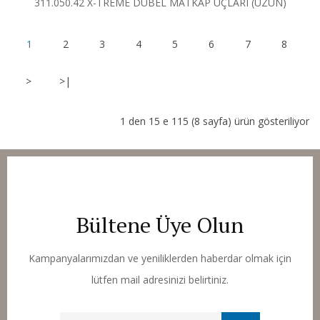
311.050.42 X-TREME DÜBEL MATKAP UÇLARI (UZUN)
1
2
3
4
5
6
7
8
>
>|
1 den 15 e 115 (8 sayfa) ürün gösteriliyor
Bültene Üye Olun
Kampanyalarımızdan ve yeniliklerden haberdar olmak için
lütfen mail adresinizi belirtiniz.