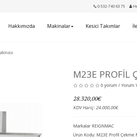
0-532-740 63 75
H
Hakkımızda
Makinalar
Kesici Takımlar
İl
akinası
M23E PROFIL 
0 yorum
/
Yorum 
28.320,00€
KDV Hariç: 24.000,00€
Markalar
REIGNMAC
Ürün Kodu: M23E Profil Çekme 