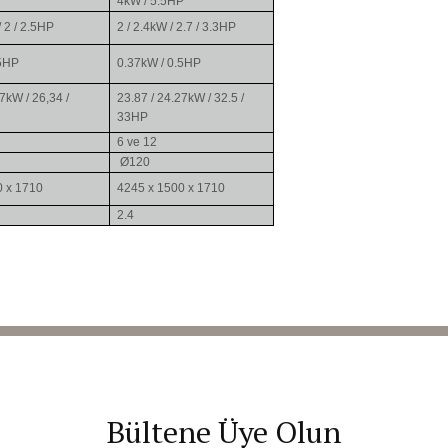
4kW / 5.5HP
/ 2 / 2.5HP
2 / 2.4kW / 2.7 / 3.3HP
.5HP
0.37kW / 0.5HP
7kW / 26,34 /
23.87 / 24.27kW / 32.5 /
33HP
6 ve 12
Ø120
0 x 1710
4245 x 1500 x 1710
2.4
Bültene Üye Olun