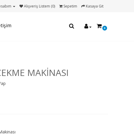
esabım
Alışveriş Listem (0)
Sepetim
Kasaya Git
etişim
0
ÇEKME MAKINASI
Yap
Makinası