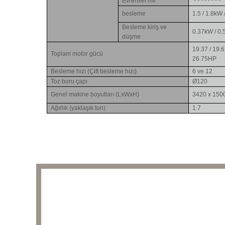
Evrensel mil
~~~~~~~~
besleme
1.5 / 1.8kW 
Besleme kiriş ve
0.37kW / 0
düşme
19.37 / 19.6
Toplam motor gücü
26.75HP
Besleme hızı (Çift besleme hızı)
6 ve 12
Toz boru çapı
Ø120
Genel makine boyutları (LxWxH)
3420 x 150
Ağırlık (yaklaşık ton)
1.7