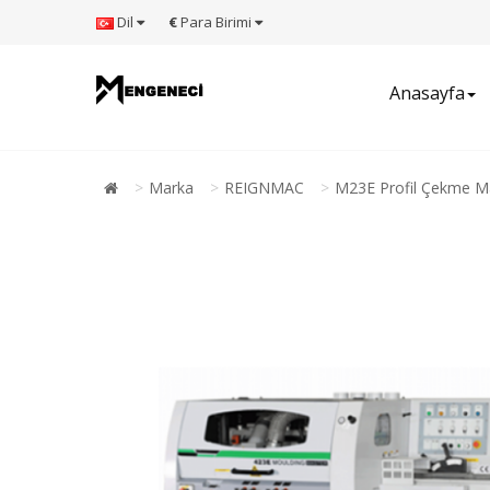
Dil
€
Para Birimi
Anasayfa
Marka
REIGNMAC
M23E Profil Çekme M