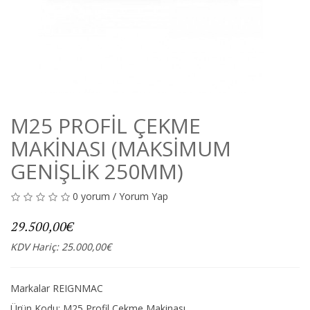
M25 PROFIL ÇEKME
MAKINASI (MAKSIMUM
GENIŞLIK 250MM)
0 yorum
/
Yorum Yap
29.500,00€
KDV Hariç: 25.000,00€
Markalar
REIGNMAC
Ürün Kodu: M25 Profil Çekme Makinası