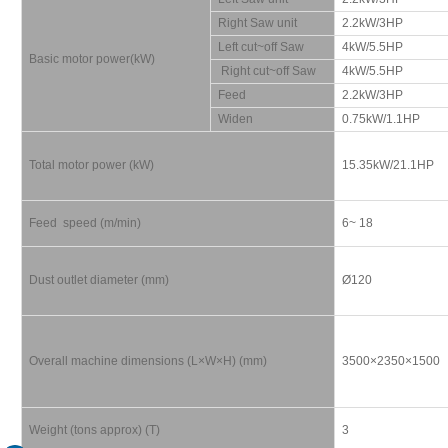
Right Saw unit
2.2kW/3HP
Left cut~off Saw
4kW/5.5HP
Basic motor power(kW)
Right cut~off Saw
4kW/5.5HP
Feed
2.2kW/3HP
Widen
0.75kW/1.1HP
Total motor power (kW)
15.35kW/21.1HP
Feed speed (m/min)
6~ 18
Dust outlet diameter (mm)
Ø120
Overall machine dimensions (L
×
W
×
H) (mm)
3500
×
2350
×
1500
Weight (tons approx) (T)
3