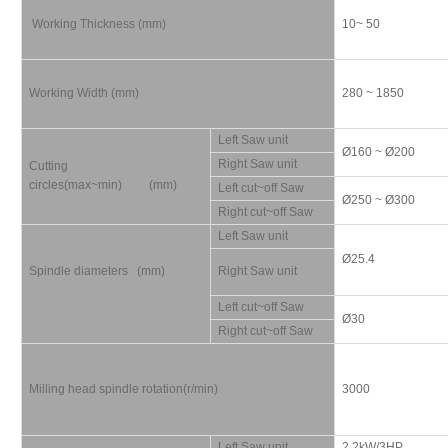
Working Thickness (mm)
10~ 50
Working Width (mm)
280 ~ 1850
Left Saw unit
Ø160 ~ Ø200
Right Saw unit
Cutting
circles(max~min) (mm)
Left cut~off Saw
Ø250 ~ Ø300
Right cut~off Saw
Left Saw unit
Ø25.4
Spindle diameters (mm)
Right Saw unit
Left cut~off Saw
Ø30
Right cut~off Saw
Milling head spindle rotation(r/min)
3000
Left Saw unit
2.2kW/3HP