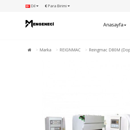
Dil
€
Para Birimi
Anasayfa
Marka
REIGNMAC
Reingmac D80M (Dop