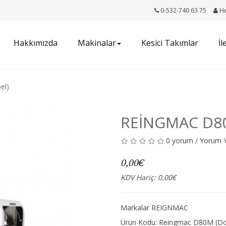
0-532-740 63 75
H
Hakkımızda
Makinalar
Kesici Takımlar
İl
el)
REINGMAC D8
0 yorum
/
Yorum 
0,00€
KDV Hariç: 0,00€
Markalar
REIGNMAC
Ürün Kodu: Reingmac D80M (Do