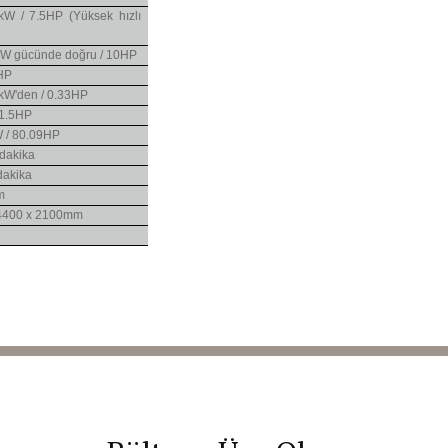
kW / 7.5HP (Yüksek hızlı
 kW gücünde doğru / 10HP
HP
5kW'den / 0.33HP
 1.5HP
 / 80.09HP
 dakika
dakika
m
4400 x 2100mm