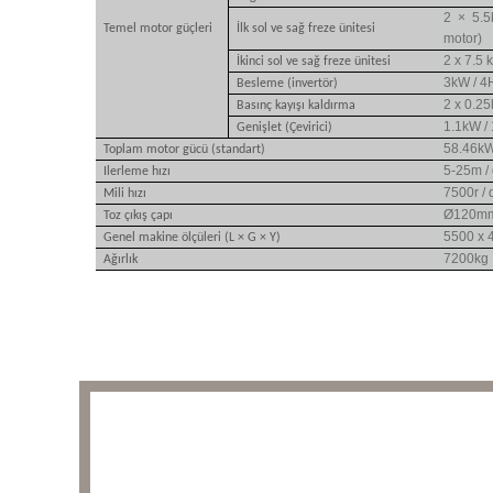
2 × 5.5
Temel motor güçleri
İlk sol ve sağ freze ünitesi
motor)
2 x 7.5
İkinci sol ve sağ freze ünitesi
3kW / 4
Besleme (invertör)
2 x 0.2
Basınç kayışı kaldırma
1.1kW /
Genişlet (Çevirici)
58.46kW
Toplam motor gücü (standart)
5-25m /
Ilerleme hızı
7500r / 
Mili hızı
Ø120m
Toz çıkış çapı
5500 x 
Genel makine ölçüleri (L × G × Y)
7200kg
Ağırlık