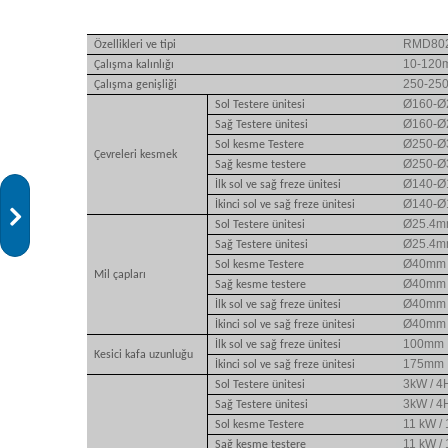
RMD80
Özellikleri ve tipi
10-120
Çalışma kalınlığı
250-25
Çalışma genişliği
Ø160-
Sol Testere ünitesi
Ø160-
Sağ Testere ünitesi
Ø250-
Sol kesme Testere
Çevreleri kesmek
Ø250-
Sağ kesme testere
Ø140-
İlk sol ve sağ freze ünitesi
Ø140-
İkinci sol ve sağ freze ünitesi
Ø25.4
Sol Testere ünitesi
Ø25.4
Sağ Testere ünitesi
Ø40mm
Sol kesme Testere
Mil çapları
Ø40mm
Sağ kesme testere
Ø40mm
İlk sol ve sağ freze ünitesi
Ø40mm
İkinci sol ve sağ freze ünitesi
100mm
İlk sol ve sağ freze ünitesi
Kesici kafa uzunluğu
175mm
İkinci sol ve sağ freze ünitesi
3kW / 4
Sol Testere ünitesi
3kW / 4
Sağ Testere ünitesi
11 kW /
Sol kesme Testere
11 kW /
Sağ kesme testere