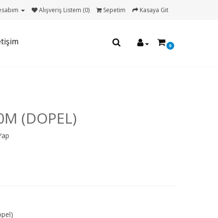
esabım
Alışveriş Listem (0)
Sepetim
Kasaya Git
etişim
0
0M (DOPEL)
Yap
pel)