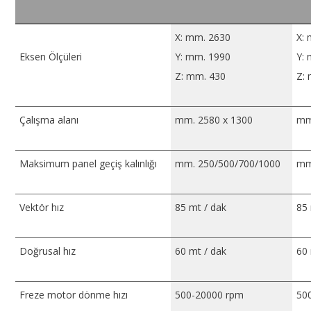
X: mm. 2630
X:
Eksen Ölçüleri
Y: mm. 1990
Y:
Z: mm. 430
Z:
Çalışma alanı
mm. 2580 x 1300
mm
Maksimum panel geçiş kalınlığı
mm. 250/500/700/1000
mm
Vektör hız
85 mt / dak
85 
Doğrusal hız
60 mt / dak
60 
Freze motor dönme hızı
500-20000 rpm
50