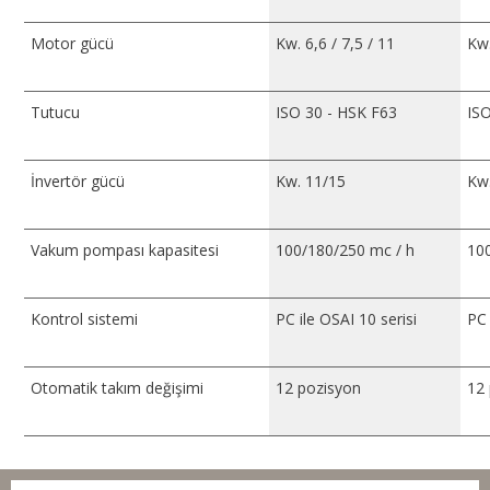
Motor gücü
Kw. 6,6 / 7,5 / 11
Kw.
Tutucu
ISO 30 - HSK F63
ISO
İnvertör gücü
Kw. 11/15
Kw
Vakum pompası kapasitesi
100/180/250 mc / h
10
Kontrol sistemi
PC ile OSAI 10 serisi
PC 
Otomatik takım değişimi
12 pozisyon
12